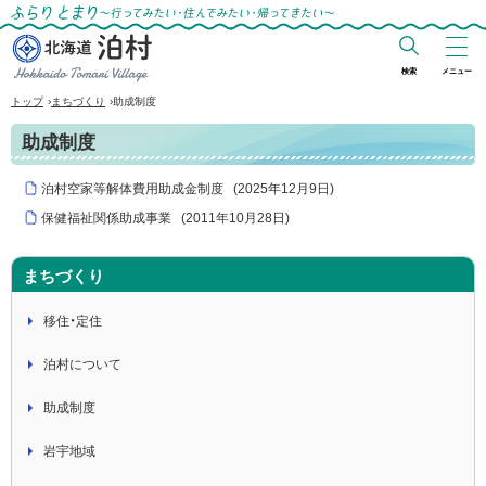
ふらりとまり～行ってみたい・住んでみた
い・帰ってきたい～
検索
メニュー
北海道 泊村
›
›
トップ
まちづくり
助成制度
Hokkaido Tomari
助成制度
Village
泊村空家等解体費用助成金制度
(
2025年12月9日
)
保健福祉関係助成事業
(
2011年10月28日
)
まちづくり
移住・定住
泊村について
助成制度
岩宇地域