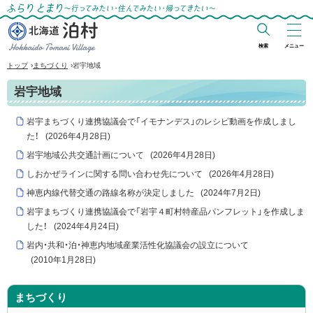
ふらりとまり～行ってみたい・住んでみた
い・帰ってきたい～
検索
メニュー
北海道 泊村
›
›
トップ
まちづくり
岩宇地域
Hokkaido Tomari
岩宇地域
Village
岩宇まちづくり連携協議会で「イモナンデス」のレシピ動画を作成しまし
た！
(
2026年4月28日
)
岩宇地域公共交通計画について
(
2026年4月28日
)
しおかぜラインに関する問い合わせ先について
(
2026年4月28日
)
神恵内線代替交通の路線名称が決定しました
(
2024年7月2日
)
岩宇まちづくり連携協議会で「岩宇４町村特産品パンフレット」を作成しま
した！
(
2024年4月24日
)
岩内・共和・泊・神恵内地域産業活性化協議会の設立について
(
2010年1月28日
)
まちづくり