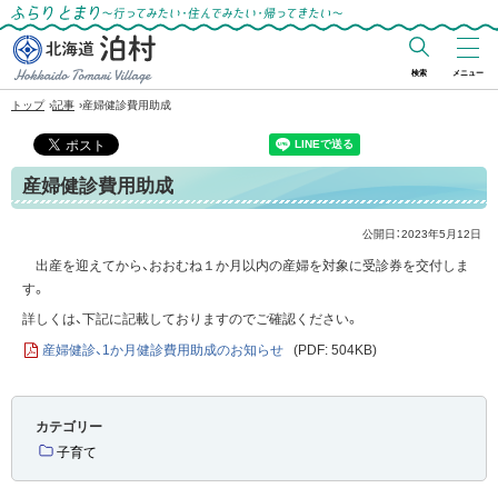
ふらりとまり～行ってみたい・住んでみた
い・帰ってきたい～
検索
メニュー
北海道 泊村
›
›
トップ
記事
産婦健診費用助成
Hokkaido Tomari
Village
産婦健診費用助成
公開日：
2023年5月12日
出産を迎えてから、おおむね１か月以内の産婦を対象に受診券を交付しま
す。
詳しくは、下記に記載しておりますのでご確認ください。
産婦健診、1か月健診費用助成のお知らせ
(PDF: 504KB)
カテゴリー
子育て